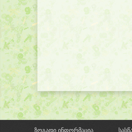
ზოგადი ინფორმაცია
სას