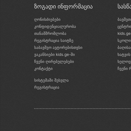
ზოგადი ინფორმაცია
სას
ღონისძიებები
ბავშვთ
კონფიდენციალურობა
ცენტრ
თანამშრომლობა
kids.g
რეგისტრაცია საიტზე
სკოლი
საბავშვო ავტორებისთვსი
ბაღის
ვაკანსიები kids.ge-ში
ხატვის
ჩვენი ღირებულებები
ხელოვ
კონტაქტი
ჩვენი 
სისტემაში შესვლა
რეგისტრაცია