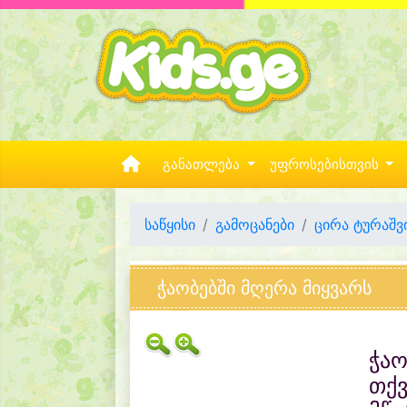
განათლება
უფროსებისთვის
საწყისი
გამოცანები
ცირა ტურაშ
ჭაობებში მღერა მიყვარს
ჭაო
თქვ