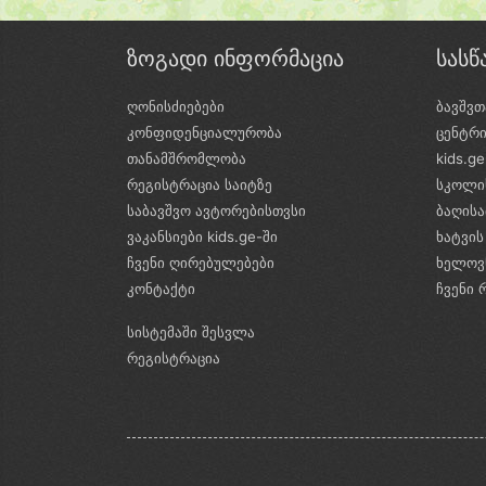
ზოგადი ინფორმაცია
სას
ღონისძიებები
ბავშვთ
კონფიდენციალურობა
ცენტრ
თანამშრომლობა
kids.g
რეგისტრაცია საიტზე
სკოლი
საბავშვო ავტორებისთვსი
ბაღის
ვაკანსიები kids.ge-ში
ხატვის
ჩვენი ღირებულებები
ხელოვ
კონტაქტი
ჩვენი 
სისტემაში შესვლა
რეგისტრაცია