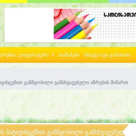
პოეზია, ლიტერატურა
თამაშები
სწავლა და გართობა
ივისცემით განწყობილი განსხვავებული აზრების მიმართ
ოს პატივისცემით განწყობილი განსხვავებული ა