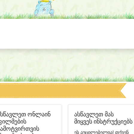
ასწავლეთ ონლაინ
ასწავლეთ მას
ფილმების
მიყვეს ინსტრუქციებს
ჩამოტვირთვის
ეს აუცილებელია! თქვენ