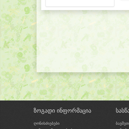
ზოგადი ინფორმაცია
სას
ღონისძიებები
ბავშვთ