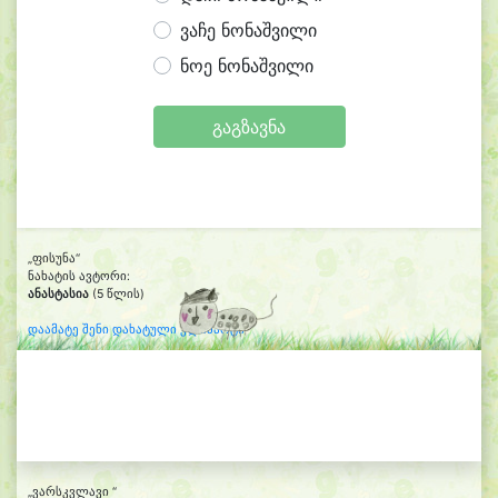
ვაჩე ნონაშვილი
ნოე ნონაშვილი
გაგზავნა
„ფისუნა“
ნახატის ავტორი:
ანასტასია
(5 წლის)
დაამატე შენი დახატული კლიპარტი
„ვარსკვლავი “