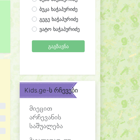
ბუკა ხაჭაპურიძე
გეგე ხაჭაპურიძე
ვატო ხაჭაპურიძე
გაგზავნა
Kids.ge-ს რჩევები
მიეცით
არჩევანის
საშუალება