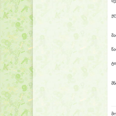
სქ
ჟ
მ
წ
ტი
მნ
მო