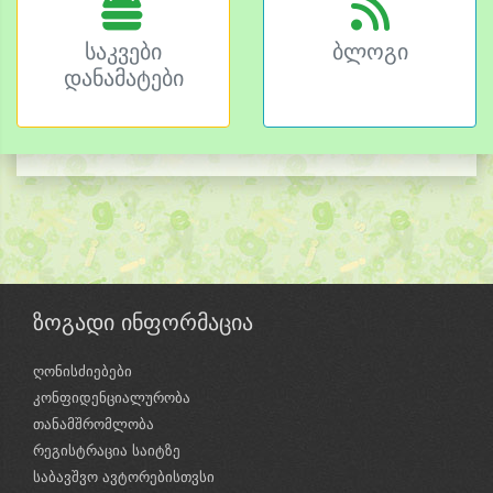
საკვები
ბლოგი
დანამატები
ზოგადი ინფორმაცია
ღონისძიებები
კონფიდენციალურობა
თანამშრომლობა
რეგისტრაცია საიტზე
საბავშვო ავტორებისთვსი