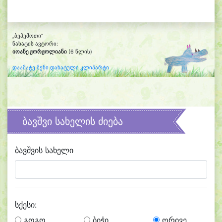
„ბეჰემოთი“
ნახატის ავტორი:
იოანე ჟორჟოლიანი
(6 წლის)
დაამატე შენი დახატული კლიპარტი
ბავშვი სახელის ძიება
ბავშვის სახელი
სქესი:
გოგო
ბიჭი
ორივე