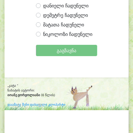
დანიელი ჩადუნელი
დემეტრე ჩადუნელი
მატათა ჩადუნელი
ნიკოლოზი ჩადუნელი
გაგზავნა
„კატა “
ნახატის ავტორი:
იოანე ჟორჟოლიანი
(6 წლის)
დაამატე შენი დახატული კლიპარტი