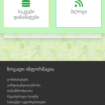
საკვები
ბლოგი
დანამატები
ზოგადი ინფორმაცია
ღონისძიებები
კონფიდენციალურობა
თანამშრომლობა
რეგისტრაცია საიტზე
საბავშვო ავტორებისთვსი