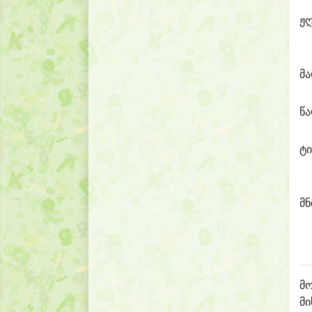
ჟ
მ
წ
ტი
მნ
მო
მი