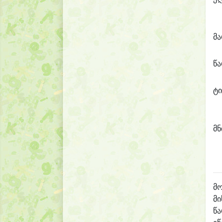
მ
წ
ტი
მნ
მო
მი
წ