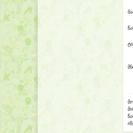
მ
წ
ტი
მნ
მო
მი
წ
იწ