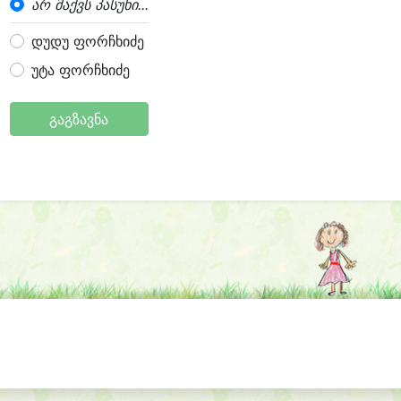
არ მაქვს პასუხი...
დუდუ ფორჩხიძე
უტა ფორჩხიძე
გაგზავნა