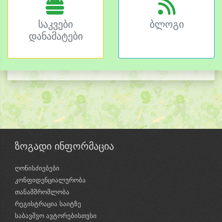
საკვები
ბლოგი
დანამატები
ზოგადი ინფორმაცია
ღონისძიებები
კონფიდენციალურობა
თანამშრომლობა
რეგისტრაცია საიტზე
საბავშვო ავტორებისთვსი