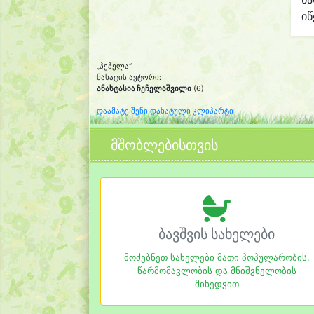
იწ
„პეპელა“
ნახატის ავტორი:
ანასტასია ჩეჩელაშვილი
(6)
დაამატე შენი დახატული კლიპარტი
მშობლებისთვის
ბავშვის სახელები
მოძებნეთ სახელები მათი პოპულარობის,
წარმომავლობის და მნიშვნელობის
მიხედვით