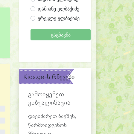
დამიანე ელბაქიძე
ერეკლე ელბაქიძე
გაგზავნა
Kids.ge-ს რჩევები
გამოიყენეთ
ვიზუალიზაცია
დაეხმარეთ ბავშვს,
წარმოიდგინოს