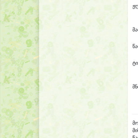
ჟ
მ
წ
ტი
მნ
მო
მი
წ