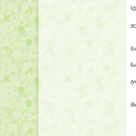
სქ
ჟ
მ
წ
ტი
მნ