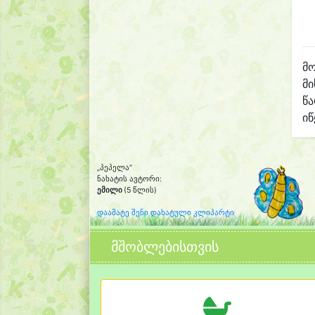
მო
მი
წ
იწ
„პეპელა“
ნახატის ავტორი:
ემილი
(5 წლის)
დაამატე შენი დახატული კლიპარტი
მშობლებისთვის