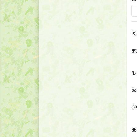
სქ
ჟ
მ
წ
ტი
მნ