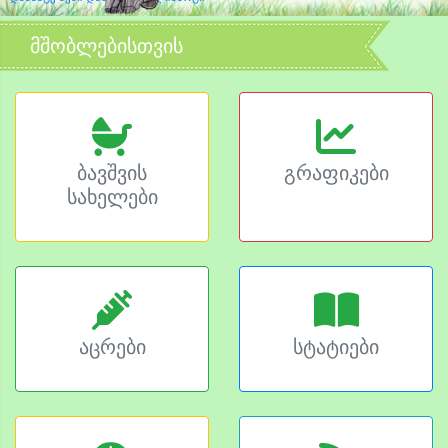
მშობლებისთვის
ბავშვის
გრაფიკები
სახელები
აცრები
სტატიები