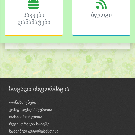
საკვები
ბლოგი
დანამატები
ზოგადი ინფორმაცია
ღონისძიებები
კონფიდენციალურობა
თანამშრომლობა
რეგისტრაცია საიტზე
საბავშვო ავტორებისთვსი