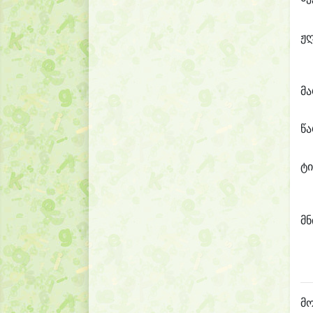
ჟ
მ
წ
ტი
მნ
მო