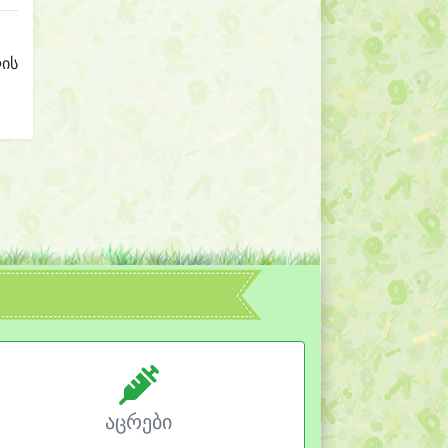
ლის
აცრები