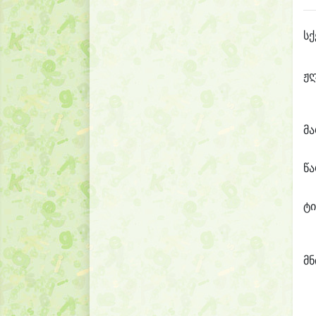
სქ
ჟ
მ
წ
ტი
მნ