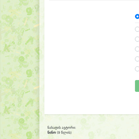
ნახატის ავტორი:
ნინო
(9 წლის)