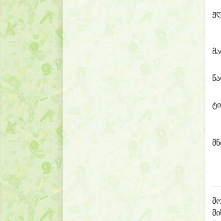
ჟ
მ
წ
ტი
მნ
მო
მი