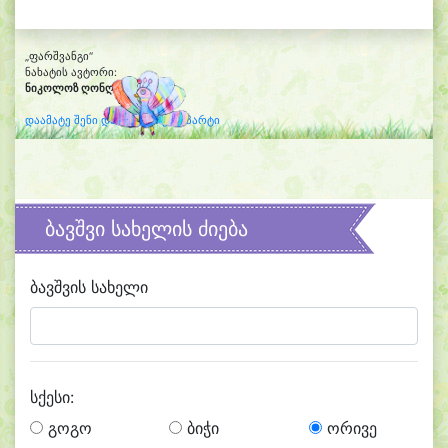
„ფარშვანგი“
ნახატის ავტორი:
ნიკოლოზ ღონღაძე
(10)
დაამატე შენი დახატული კლიპარტი
ბავშვი სახელის ძიება
ბავშვის სახელი
სქესი:
გოგო
ბიჭი
ორივე