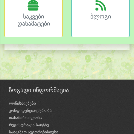
საკვები
ბლოგი
დანამატები
ზოგადი ინფორმაცია
ღონისძიებები
კონფიდენციალურობა
თანამშრომლობა
რეგისტრაცია საიტზე
საბავშვო ავტორებისთვსი