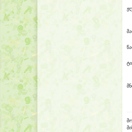
ჟ
მ
წ
ტი
მნ
მო
მი