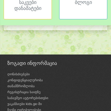
საკვები
ბლოგი
დანამატები
ზოგადი ინფორმაცია
ღონისძიებები
კონფიდენციალურობა
თანამშრომლობა
რეგისტრაცია საიტზე
საბავშვო ავტორებისთვსი
ვაკანსიები kids.ge-ში
ჩვენი ღირებულებები