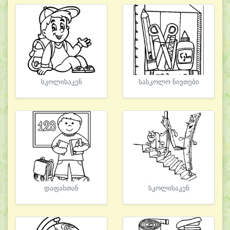
სკოლისაკენ
სასკოლო ნივთები
დაფასთან
სკოლისაკენ