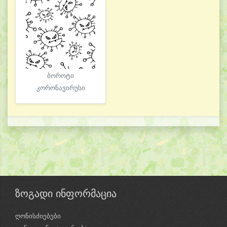
ბოროტი
კორონავირუსი
ზოგადი ინფორმაცია
ღონისძიებები