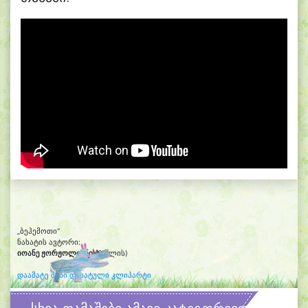
„ბეჰემოთი“
ნახატის ავტორი:
იოანე ჟორჟოლიანი
(6 წლის)
დაამატე შენი დახატული კლიპარტი