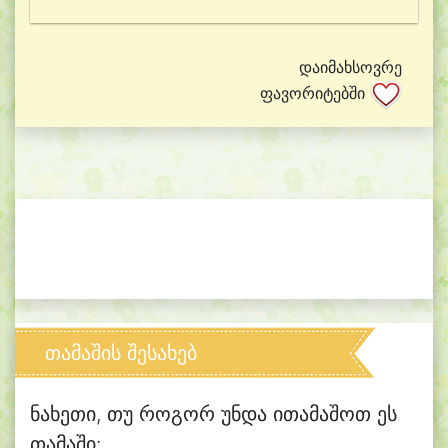
დაიმახსოვრე
ფავორიტებში
თამაშის შესახებ
ნახეთი, თუ როგორ უნდა ითამაშოთ ეს
თამაში: