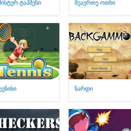
მისტერ ტაპმენი
შეაერთე ოთხი
ტენისი
ნარდი