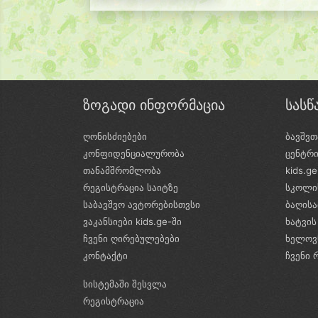
ზოგადი ინფორმაცია
სას
ღონისძიებები
ბავშვთ
კონფიდენციალურობა
ცენტრ
თანამშრომლობა
kids.g
რეგისტრაცია საიტზე
სკოლი
საბავშვო ავტორებისთვსი
ბაღის
ვაკანსიები kids.ge-ში
ხატვის
ჩვენი ღირებულებები
ხელოვ
კონტაქტი
ჩვენი 
სისტემაში შესვლა
რეგისტრაცია