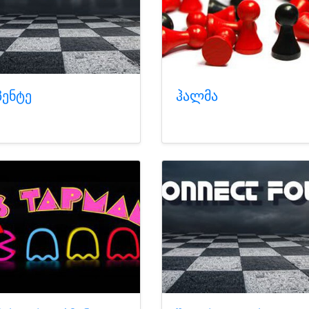
პენტე
ჰალმა