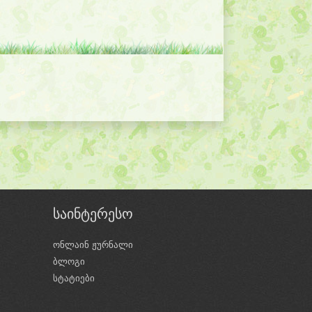
საინტერესო
ონლაინ ჟურნალი
ბლოგი
ი
სტატიები