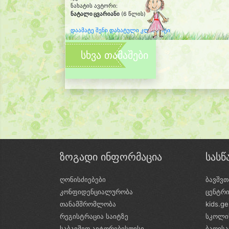
ნახატის ავტორი:
ნატალი ცვარიანი
(6 წლის)
დაამატე შენი დახატული კლიპარტი
სხვა თამაშები
ზოგადი ინფორმაცია
სას
ღონისძიებები
ბავშვთ
კონფიდენციალურობა
ცენტრ
თანამშრომლობა
kids.g
რეგისტრაცია საიტზე
სკოლი
საბავშვო ავტორებისთვსი
ბაღის