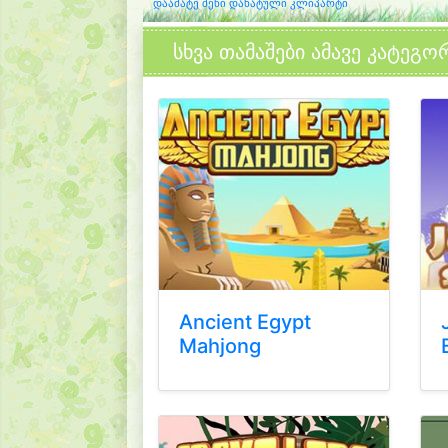
დაამატე შენი დახატული კლიპარტი
სხვა თამაშები ამავე კატეგო
Ancient Egypt
Mahjong