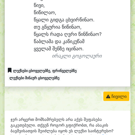
წი
ვი,
წი
წი
ლა
ო,
წყა
ლი გიდ
გა ცხვირ
წი
ნა
ო.
თუ გ
წყუ
რი
ა წი
წი
ნა
ო,
წყალს რა
და ღვრი წინ
წი
ნა
ო?
წაბ
ლა
მა და კა
წი
კუ
წამ
ყვე
ლამ შენ
ზე ი
ცი
ნა
ო.
ირაკლი გოგოლაური
ლექსები ცხოველებზე, ფრინველებზე
ლექსები შინაურ ცხოველებზე
ჩივილი
ჯერ არცერთ მომხამრებელს არა აქვს შეფასება
გაკეთებული. თქვენ როგორ გფიქრობთ, რა ასაკის
ბავშვისათვის შეიძლება იყოს ეს ლექსი საინტერესო?