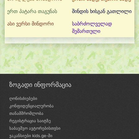
ერთ პატარა თაგუნას
შინდის ხისგან გათლილი
ასი ვერსი მინდორი
საბრძოლველად
შემართული
ზოგადი ინფორმაცია
ღონისძიებები
კონფიდენციალურობა
თანამშრომლობა
რეგისტრაცია საიტზე
საბავშვო ავტორებისთვსი
ვაკანსიები kids.ge-ში