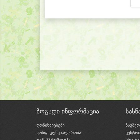
ზოგადი ინფორმაცია
სას
ღონისძიებები
ბავშვთ
კონფიდენციალურობა
ცენტრ
თანამშრომლობა
kids.g