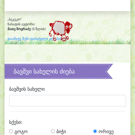
„ბეკეკო“
ნახატის ავტორი:
მათე მოცრაძე
(5 წლის)
დაამატე შენი დახატული კლიპარტი
ბავშვი სახელის ძიება
ბავშვის სახელი
სქესი:
გოგო
ბიჭი
ორივე