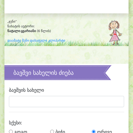
„ჯენი“
ნახატის ავტორი:
ნატალი ცვარიანი
(6 წლის)
დაამატე შენი დახატული კლიპარტი
ბავშვი სახელის ძიება
ბავშვის სახელი
სქესი:
გოგო
ბიჭი
ორივე