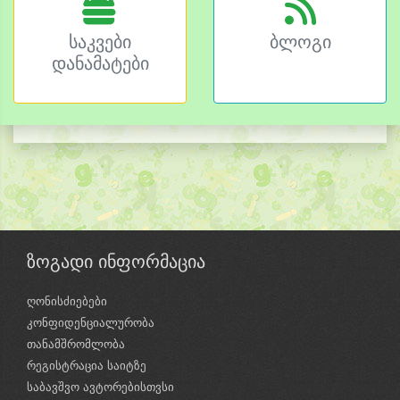
საკვები
ბლოგი
დანამატები
ზოგადი ინფორმაცია
ღონისძიებები
კონფიდენციალურობა
თანამშრომლობა
რეგისტრაცია საიტზე
საბავშვო ავტორებისთვსი