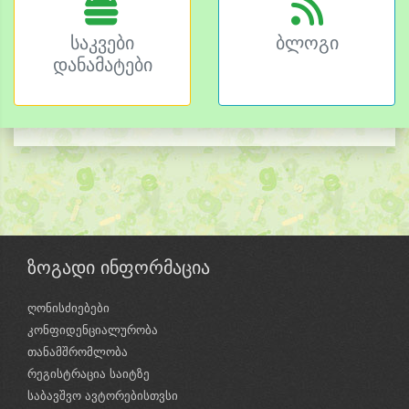
საკვები
ბლოგი
დანამატები
ზოგადი ინფორმაცია
ღონისძიებები
კონფიდენციალურობა
თანამშრომლობა
რეგისტრაცია საიტზე
საბავშვო ავტორებისთვსი