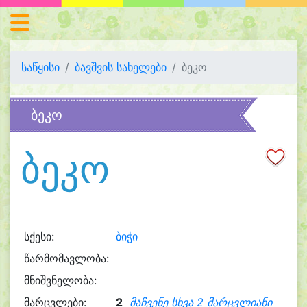
საწყისი
ბავშვის სახელები
ბეკო
ბეკო
ბეკო
სქესი:
ბიჭი
წარმომავლობა:
მნიშვნელობა:
მარცვლები:
2
მაჩვენე სხვა 2 მარცვლიანი