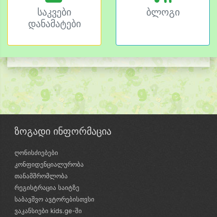
საკვები
ბლოგი
დანამატები
ზოგადი ინფორმაცია
ღონისძიებები
კონფიდენციალურობა
თანამშრომლობა
რეგისტრაცია საიტზე
საბავშვო ავტორებისთვსი
ვაკანსიები kids.ge-ში