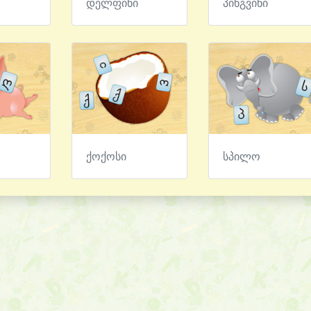
დელფინი
პინგვინი
ქოქოსი
სპილო