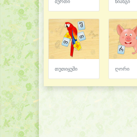
ბურთი
ნიანგი
თუთიყუში
ღორი