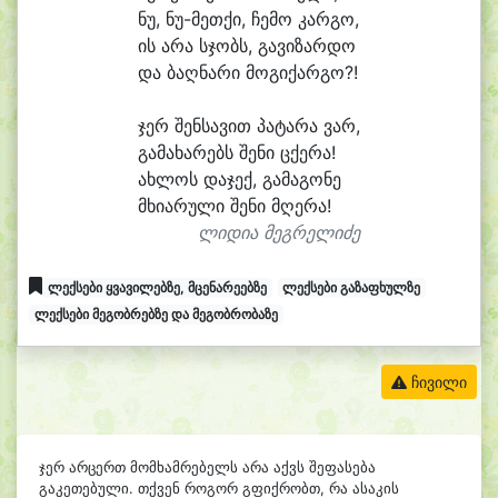
ნუ, ნუ-მეთქი, ჩე
მო კარ
გო,
ის ა
რა სჯობს, გა
ვი
ზარ
დო
და ბაღ
ნა
რი მო
გი
ქარ
გო?!
ჯერ შენ
სა
ვით პატა
რა ვარ,
გა
მა
ხა
რებს შე
ნი ცქე
რა!
ახ
ლოს და
ჯექ, გა
მა
გო
ნე
მხი
ა
რუ
ლი შე
ნი მღე
რა!
ლიდია მეგრელიძე
ლექსები ყვავილებზე, მცენარეებზე
ლექსები გაზაფხულზე
ლექსები მეგობრებზე და მეგობრობაზე
ჩივილი
ჯერ არცერთ მომხამრებელს არა აქვს შეფასება
გაკეთებული. თქვენ როგორ გფიქრობთ, რა ასაკის