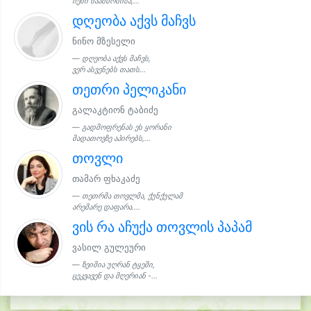
ჩემი ნაამბობისა,...
დღეობა აქვს მაჩვს
ნინო მზესელი
დღეობა აქვს მაჩვს,
ვერ ასვენებს თათს...
თეთრი პელიკანი
გალაკტიონ ტაბიძე
გადმოფრენას ეს ყორანი
მადათოვზე აპირებს,...
თოვლი
თამარ ფხაკაძე
თეთრმა თოვლმა, ქუნქულამ
არემარე დაფარა....
ვის რა აჩუქა თოვლის პაპამ
ვასილ გულეური
ზეიმია უღრან ტყეში,
ცეკვავენ და მღერიან -...