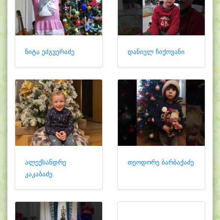
ნიტა ეძგვერაძე
დანიელ ჩიქოვანი
ალექსანდრე
თეოდორე ბარბაქაძე
კაკაბაძე