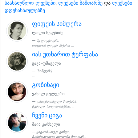
საახალწლო ლექსები
,
ლექსები ზამთარზე
და
ლექსები
დღესასწაულებზე
ფიფქის სიმღერა
ლილი ნუცუბიძე
მე ფიფქი ვარ,
თოვლის ფიფქი პატარა, ...
იას უთხარით ტურფასა
ვაჟა–ფშაველა
(სიმღერა)
...
გოზინაყი
ვასილ გულეური
დათვმა თაფლი მოიტანა,
ტკბილი, როგორ შაქარი. ...
ჩვენი ციგა
მაია კარსელი
ციგაობა თუკი გინდა,
ჩავსრიალდეთ თოვლში მთიდან...