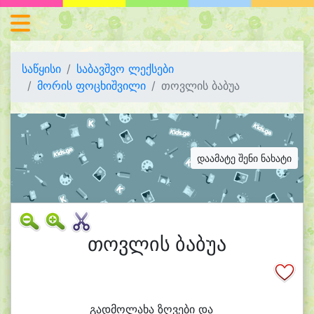
საწყისი
საბავშვო ლექსები
მორის ფოცხიშვილი
თოვლის ბაბუა
დაამატე შენი ნახატი
თოვლის ბაბუა
გად
მო
ლა
ხა ზღვე
ბი და