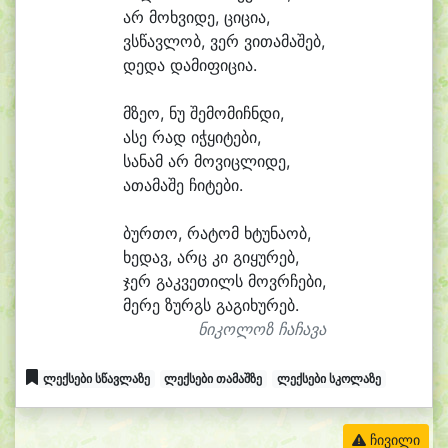
არ მოხ
ვი
დე, ცი
ცი
ა,
ვსწავ
ლობ, ვერ ვი
თა
მა
შებ,
დე
და და
მი
ფი
ცი
ა.
მზე
ო, ნუ შე
მო
მიჩნ
დი,
ა
სე რად ი
ჭყი
ტე
ბი,
სა
ნამ არ მო
ვიც
ლი
დე,
ა
თა
მა
შე ჩი
ტე
ბი.
ბურ
თო, რა
ტომ ხტუ
ნა
ობ,
ხე
დავ, არც კი გი
ყუ
რებ,
ჯერ გაკ
ვე
თილს მოვრ
ჩე
ბი,
მე
რე ზურგს გა
გი
ხუ
რებ.
ნიკოლოზ ჩაჩავა
ლექსები სწავლაზე
ლექსები თამაშზე
ლექსები სკოლაზე
ჩივილი