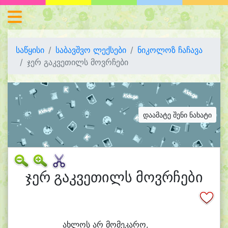
საწყისი
საბავშვო ლექსები
ნიკოლოზ ჩაჩავა
ჯერ გაკვეთილს მოვრჩები
დაამატე შენი ნახატი
ჯერ გაკვეთილს მოვრჩები
ახ
ლოს არ მო
მე
კა
რო,