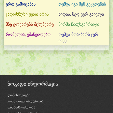
ერთ გამოცანას
თუმცა იგი შენ გეკუთვნის
ჯადოსნური ყუთი არის
ხიდია, ზედ ვერ გაივლი
მზე ელვარებს მცხუნვარე
პირში ჩიბუხგაჩრილი
რომელია, ყმაწვილებო
თუმცა მთა-ბარს ჯერ
ისევ
ზოგადი ინფორმაცია
ღონისძიებები
კონფიდენციალურობა
თანამშრომლობა