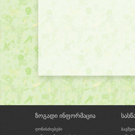
ზოგადი ინფორმაცია
სას
ღონისძიებები
ბავშვთ