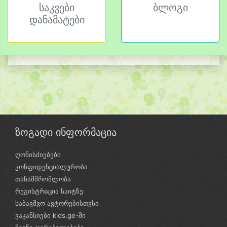
საკვები
ბლოგი
დანამატები
ზოგადი ინფორმაცია
ღონისძიებები
კონფიდენციალურობა
თანამშრომლობა
რეგისტრაცია საიტზე
საბავშვო ავტორებისთვსი
ვაკანსიები kids.ge-ში