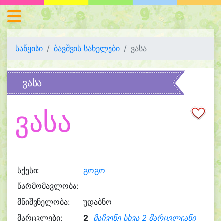
საწყისი
ბავშვის სახელები
ვასა
ვასა
ვასა
სქესი:
გოგო
წარმომავლობა:
მნიშვნელობა:
უდაბნო
მარცვლები:
2
მაჩვენე სხვა 2 მარცვლიანი