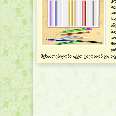
კლ
ფე
ად
სა
ან
ბა
არ
მნ
ორ
შესაძლებლობა აქვთ გაერთონ და თვ