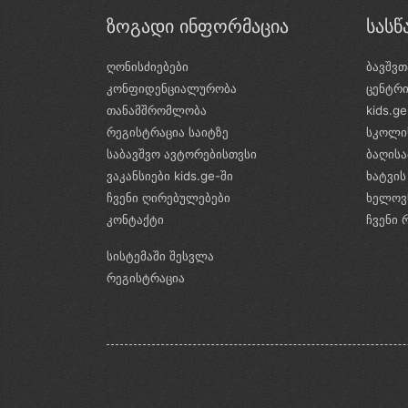
ზოგადი ინფორმაცია
სას
ღონისძიებები
ბავშვთ
კონფიდენციალურობა
ცენტრ
თანამშრომლობა
kids.g
რეგისტრაცია საიტზე
სკოლი
საბავშვო ავტორებისთვსი
ბაღის
ვაკანსიები kids.ge-ში
ხატვის
ჩვენი ღირებულებები
ხელოვ
კონტაქტი
ჩვენი 
სისტემაში შესვლა
რეგისტრაცია