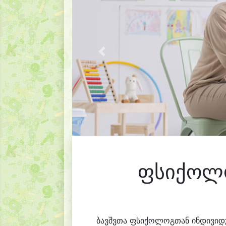
Previous
ფსიქოლო
ბავშვთა ფსიქოლოგთან ინდივიდუ