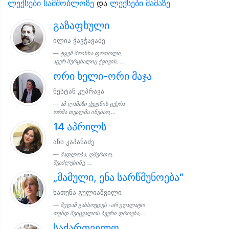
ლექსები სამშობლოზე
და
ლექსები მამაზე
გაზაფხული
ილია ჭავჭავაძე
ტყემ მოისხა ფოთოლი,
აგერ მერცხალიც ჭყივის, ...
ორი ხელი-ორი მაჯა
ნესტან კუპრავა
ამ ლამაზი ქვეყნის ცქერა
ორმა თვალმა ინებაო,...
14 აპრილს
ანი კაპანაძე
მადლობა, ღმერთო,
შეაძლებინე, ...
„მამული, ენა სარწმუნოება“
ხათუნა გულიაშვილი
მუდამ გახსოვდეს -არ უღალატო
თუნდ შეიცვალოს ბვერი დროება,...
საქართველო