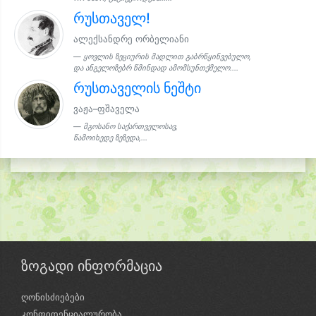
რუსთაველ!
ალექსანდრე ორბელიანი
ყოვლის ზეციურის მადლით გაბრწყინვებულო,
და ანგელოზებრ წმინდად ამომსუნთქმელო....
რუსთაველის ნეშტი
ვაჟა–ფშაველა
მგოსანო საქართველოსავ,
წამოიხედე ზეზედა,...
ზოგადი ინფორმაცია
ღონისძიებები
კონფიდენციალურობა