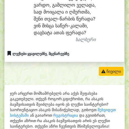
ვარ
დო, გაშ
ლი
ლო ვე
ლა
და,
სად მო
ი
ცა
ლა ი ღმერთ
მა,
შე
ნი თვალ-წარბის წე
რა
და?
ვინ მის
ცა საწერ-კალამი,
დაგ
ხა
ტა ა
თას ფე
რა
და?
ხალხური
ლექსები ყვავილებზე, მცენარეებზე
ჩივილი
ჯერ არცერთ მომხამრებელს არა აქვს შეფასება
გაკეთებული. თქვენ როგორ გფიქრობთ, რა ასაკის
ბავშვისათვის შეიძლება იყოს ეს ლექსი საინტერესო?
საორიენტაციო ასაკის მისანიჭებლად, გთხოვთ
შეხვიდეთ
სისტემაში
ან გაიაროთ
რეგისტრაცია
და გვითხრათ,
თქვენი აზრით რა ასაკის ბავშვისათვის არის ეს ლექსი
საინტერესო. თქვენი აზრი ჩვენთვის მნიშვნელოვანია!