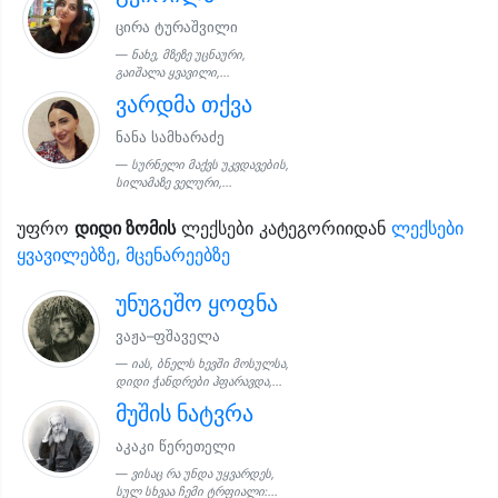
ცირა ტურაშვილი
ნახე, მზეზე უცნაური,
გაიშალა ყვავილი,...
ვარდმა თქვა
ნანა სამხარაძე
სურნელი მაქვს უკვდავების,
სილამაზე ველური,...
უფრო
დიდი ზომის
ლექსები კატეგორიიდან
ლექსები
ყვავილებზე, მცენარეებზე
უნუგეშო ყოფნა
ვაჟა–ფშაველა
იას, ბნელს ხევში მოსულსა,
დიდი ჭანდრები ჰფარავდა,...
მუშის ნატვრა
აკაკი წერეთელი
ვისაც რა უნდა უყვარდეს,
სულ სხვაა ჩემი ტრფიალი:...