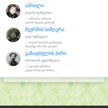
აპრილი
ლუარა ჭანტურია
აპრილია, აპრილი
თეთრი ფიფქი გვათოვს...
მეურმის სიმღერა
ვაჟა–ფშაველა
როგორ ძალიან დაბნელდა,
მთვარეც არა ჩანს ტიალი!...
გაზაფხულის პირი
იროდიონ ევდოშვილი
ჯეჯილმა ამოიწია,
გადგა ბორჯი და ძირია,...