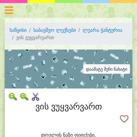
საწყისი
საბავშვო ლექსები
ლუარა ჭანტურია
ვის ვუყვარვართ
დაამატე შენი ნახატი
ვის ვუყვარვართ
თოვ
ლის ნა
ზი ფიფ
ქე
ბი,