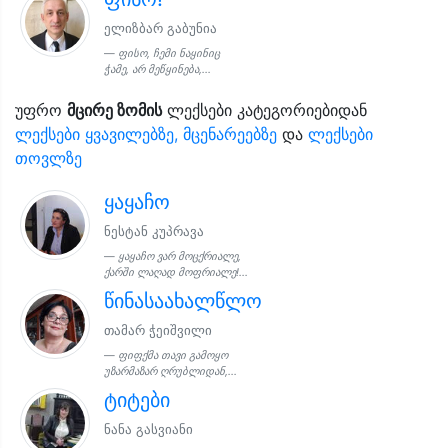
ელიზბარ გაბუნია
ფისო, ჩემი ნაყინიც
ჭამე, არ მეწყინება,...
უფრო
მცირე ზომის
ლექსები კატეგორიებიდან
ლექსები ყვავილებზე, მცენარეებზე
და
ლექსები
თოვლზე
ყაყაჩო
ნესტან კუპრავა
ყაყაჩო ვარ მოცქრიალე,
ქარში ლაღად მოფრიალე!...
წინასაახალწლო
თამარ ჭეიშვილი
ფიფქმა თავი გამოყო
უზარმაზარ ღრუბლიდან,...
ტიტები
ნანა გასვიანი